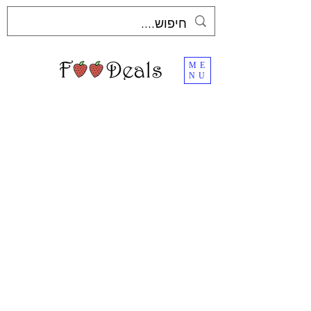
ME
NU