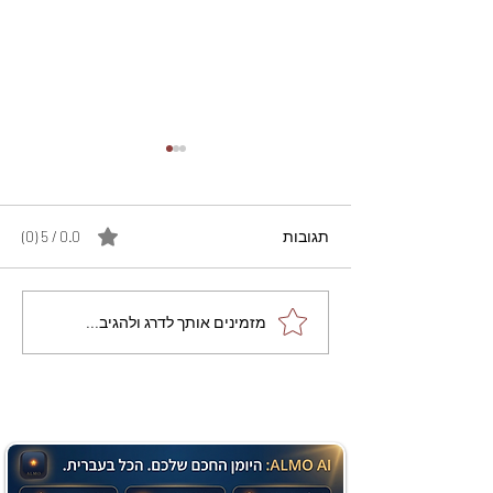
תגובות
0.0 / 5 ‏(0)
מתכון מנצח עוגת מייפל
מזמינים אותך לדרג ולהגיב...
שוקולד בחושה וקלה - זיוה
כהן