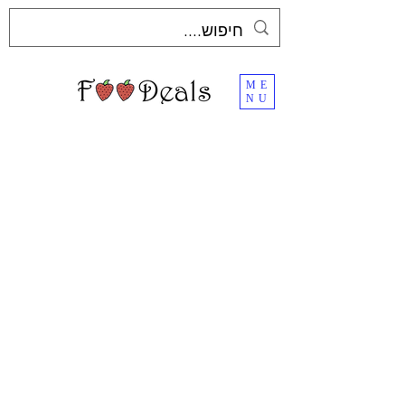
ME
NU