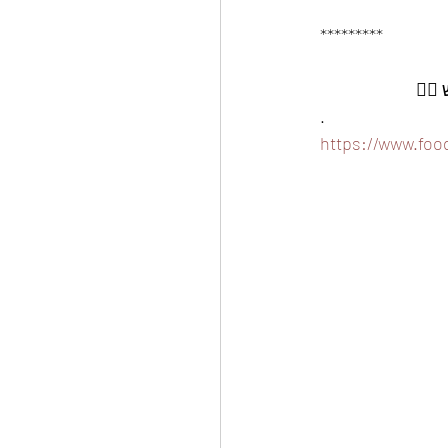
*********
.