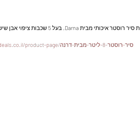
י מבית Darna, בעל 5 שכבות ציפוי אבן שיש 👇🏽
https://www.foodeals.co.il/product-page/סיר-רוסטר-8-ליטר-מבית-דרנה