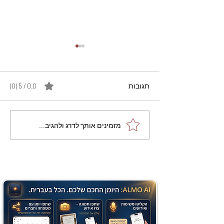
תגובות
0.0 / 5 ‏(0)
מתכון מנצח עוגת מייפל
מזמינים אותך לדרג ולהגיב...
שוקולד בחושה וקלה - זיוה
כהן