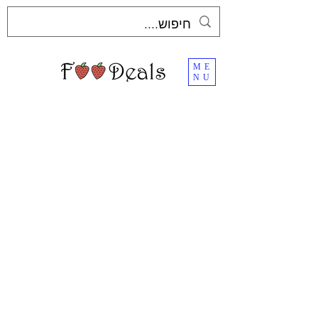
ME
NU