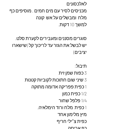
לאלכסונים
מכניסים לסיר עם מים חמים , מוסיפים כף 
מלח  ומבשלים על אש  קונה
למשך 10 דקות.
סוגרים מסננים ומעבירים לקערת סלט.
יש לבשל את הגזר עד לריכוך קל (שישארו 
יציבים)
תיבול:
3 כפות שמן זית
3 שיני שום חתוכות לקוביות קטנות
1 כפית פפריקה אדומה מתוקה
1/2 כפית כמון
1/4 פלפל שחור
1 כפית  מלח ורוד הימלאיה.
מיץ מלימון אחד
כפית צ׳ילי חריף
כף אריסה