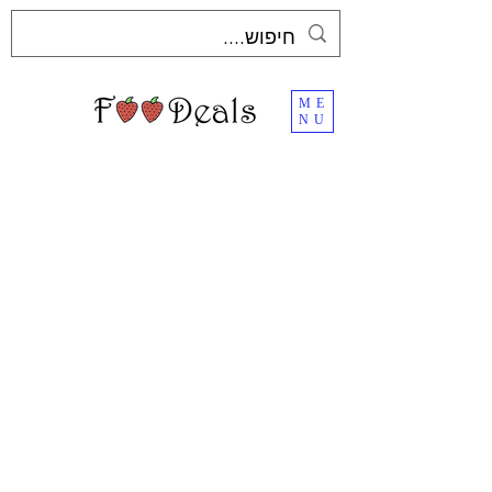
ME
NU