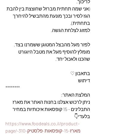
לריכוך.
(אני שמה תחתית מברזל שחוצצת בין להבת 
הגז לסיר ובכך מונעת מהתבשיל להיחרך 
בתחתית).
למזוג לצלחת הגשה.
לפזר מעל מהבצל המטוגן ששמרנו בצד.
מומלץ להוסיף מעל את מטבל היוגורט 
שהכנו ולאכול יחד.
בתאבון ♡
דיתוש
********
המלצת האתר: 
ניתן לרכוש אצלנו בחנות האתר את מארז 
התבלינים - 15 קופסאות איכותיות במחיר 
בלעדי👇
https://www.foodeals.co.il/product-
page/מארז-15-קופסאות-פלסטיק-310-