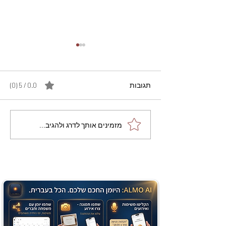
תגובות
0.0 / 5 ‏(0)
מתכון מנצח עוגת מייפל
מזמינים אותך לדרג ולהגיב...
שוקולד בחושה וקלה - זיוה
כהן