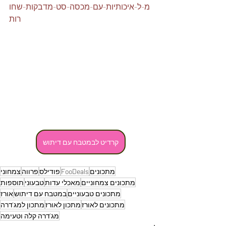
מ-ל-איכותיות-עם-מכסה-סט-מדבקות-שחו
רות
קרדיט לבמטבח עם דיתוש
מתכונים
FooDeals
פודילס
פרווה
צמחוני
מתכונים צמחוניים
מאכלי עדות
טבעוני
תוספות
מתכונים טבעוניים
במטבח עם דיתוש
אורז
מתכונים לאורז
מתכון לאורז
מתכון למג'דרה
מג'דרה קלה וטעימה