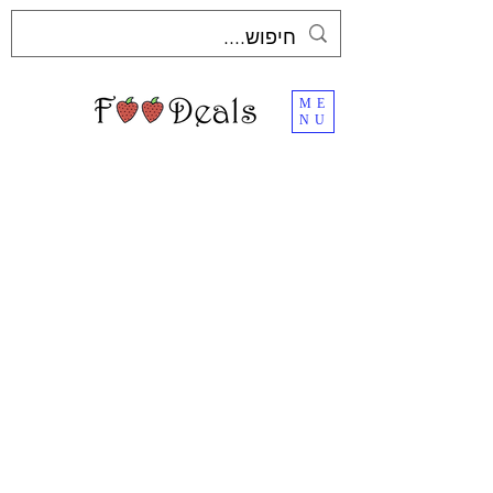
ME
NU