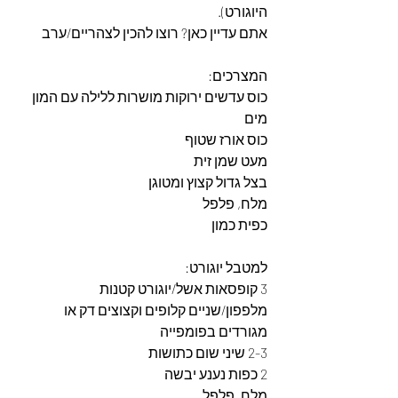
היוגורט).
אתם עדיין כאן? רוצו להכין לצהריים/ערב
המצרכים: 
כוס עדשים ירוקות מושרות ללילה עם המון 
מים
כוס אורז שטוף
מעט שמן זית
בצל גדול קצוץ ומטוגן
מלח, פלפל
כפית כמון
למטבל יוגורט: 
3 קופסאות אשל/יוגורט קטנות
מלפפון/שניים קלופים וקצוצים דק או 
מגורדים בפומפייה
2-3 שיני שום כתושות
2 כפות נענע יבשה
מלח, פלפל