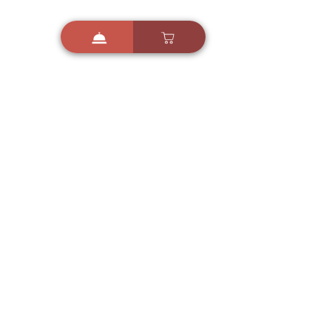
i
X
ברכות ואיחולים - אפליקציית הברכות של ישראל
ברכות ליום הולדת, ברכות
לחגים, ברכות לאירועים ועוד!
הורידו בחינם עכשיו ושלחו
ברכה לאהובים
הורדה