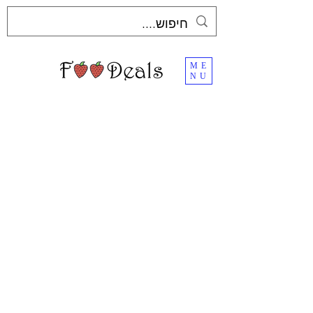
ME
NU