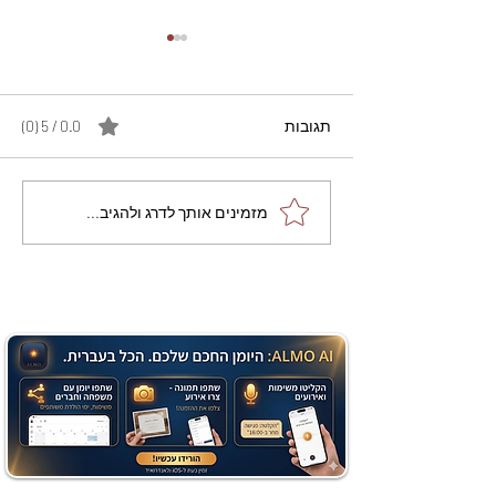
תגובות
0.0 / 5 ‏(0)
מתכון מנצח עוגת מייפל
מזמינים אותך לדרג ולהגיב...
שוקולד בחושה וקלה - זיוה
כהן