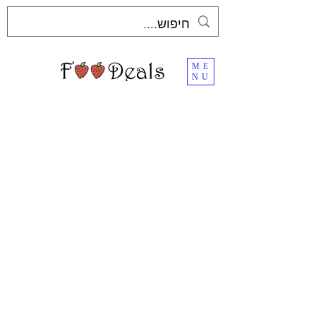
ME
NU