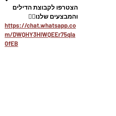
הצטרפו לקבוצת הדילים 
והמבצעים שלנו👇🏽
https://chat.whatsapp.co
m/DWQHY3HIWQEEr75qla
0fEB