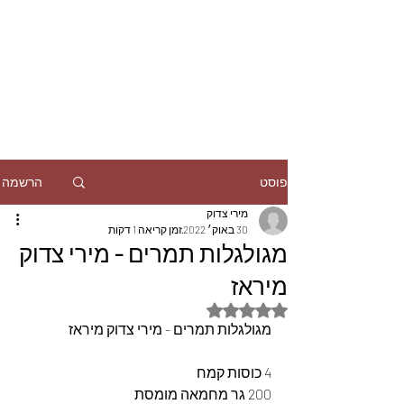
הרשמה
פוסט
מירי צדוק
30 באוק׳ 2022
זמן קריאה 1 דקות
מגולגלות תמרים - מירי צדוק
מיראז
דירוג של NaN מתוך 5 כוכבים
מגולגלות תמרים - מירי צדוק מיראז 
4 כוסות קמח
200 גר מחמאה מומסת