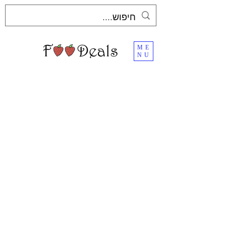
ME
NU