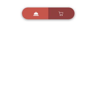
i
X
ברכות ואיחולים - אפליקציית הברכות של ישראל
ברכות ליום הולדת, ברכות
לחגים, ברכות לאירועים ועוד!
הורידו בחינם עכשיו ושלחו
ברכה לאהובים
הורדה