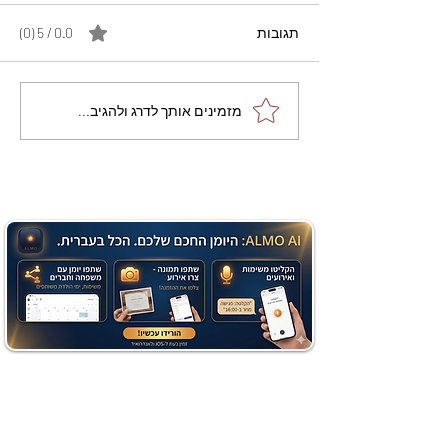
תגובות
0.0 / 5 ‏(0)
מתכון מנצח עוגת מייפל
מזמינים אותך לדרג ולהגיב...
שוקולד בחושה וקלה - זיוה
כהן