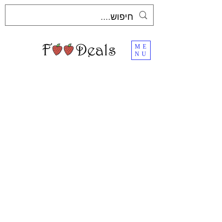
ME
NU