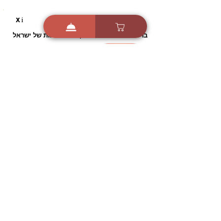
i
X
ברכות ואיחולים - אפליקציית הברכות של ישראל
ברכות ליום הולדת, ברכות
לחגים, ברכות לאירועים ועוד!
הורידו בחינם עכשיו ושלחו
ברכה לאהובים
הורדה