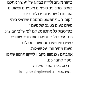
ביקור מעקב ולייייק בבלוג שלי יעשיר אתכם 
באלפי מתכונים טעימים מעניינים ופשוטים 
אהבתם ? שתפו וספרו לחבריכם.
״קובי השף הפשוט ממטבח ישראלי ביתי 
פשוט טעים בטעם של פעם״
בפייסבוק כל מתכון מצולם לפי שלבי הביצוע.
כנסו עיקבו לייקו ותיהנו מעדכונים שוטפים 
טיפים חידושים הפתעות והגרלות.
מענה מהיר וזמין על שאלות.
אהבתם ? כנסוווו עיקבווו ליייקוו תהנווו שתפו 
וספרו לחבריכם. 
ובבלוג שלי באתר המלצה. 
ובאינסטגרם. kobythesimplechef