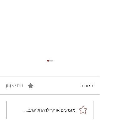
תגובות
0.0 / 5 ‏(0)
מתכון מנצח עוגת מייפל
מזמינים אותך לדרג ולהגיב...
שוקולד בחושה וקלה - זיוה
כהן