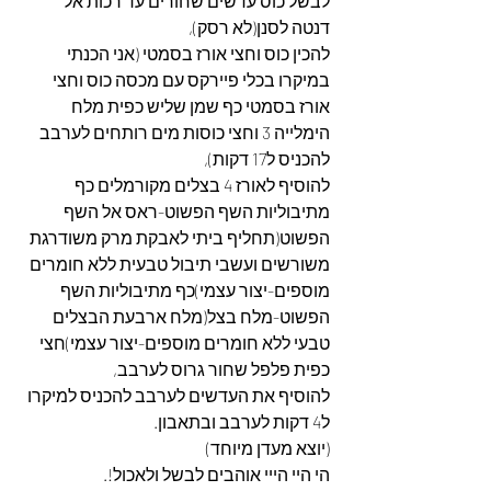
לבשל כוס עדשים שחורים עד רכות אל 
דנטה לסנן(לא רסק),
להכין כוס וחצי אורז בסמטי (אני הכנתי 
במיקרו בכלי פיירקס עם מכסה כוס וחצי 
אורז בסמטי כף שמן שליש כפית מלח 
הימלייה 3 וחצי כוסות מים רותחים לערבב 
להכניס ל17 דקות),
להוסיף לאורז 4 בצלים מקורמלים כף 
מתיבוליות השף הפשוט-ראס אל השף 
הפשוט(תחליף ביתי לאבקת מרק משודרגת 
משורשים ועשבי תיבול טבעית ללא חומרים 
מוספים-יצור עצמי)כף מתיבוליות השף 
הפשוט-מלח בצל(מלח ארבעת הבצלים 
טבעי ללא חומרים מוספים-יצור עצמי)חצי 
כפית פלפל שחור גרוס לערבב,
להוסיף את העדשים לערבב להכניס למיקרו 
ל4 דקות לערבב ובתאבון.
(יוצא מעדן מיוחד)
הי היי הייי אוהבים לבשל ולאכול!.