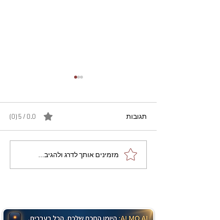
תגובות
0.0 / 5 ‏(0)
מתכון מנצח עוגת מייפל
מזמינים אותך לדרג ולהגיב...
שוקולד בחושה וקלה - זיוה
כהן