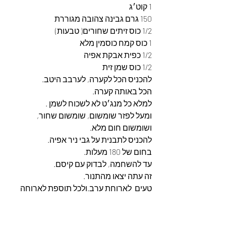
1 קוט׳ג
150 גרם גבינה צהובה מגוררת
1/2 כוס זיתים שחורים( טבעות)
1 כוס קמח כוסמין מלא
1/2 כפית אבקת אפיה
1/2 כוס שמן זית
להכניס הכל לקערה, לערבב היטב.
הכל באותה קערה.
למלא כל מנג׳ט לא לשכוח לשמן .
ומעל לפזר שומשום, שומשום שחור, 
ושומשום חום מלא.
להכניס לתבנית על גבי ניר אפיה.
בחום של 180 מעלות.
עד להשחמה, לבדוק עם קיסם.
זה עתה יצאו מהתנור.
טעים  לארוחת ערב.ולכל תוספת לארוחה