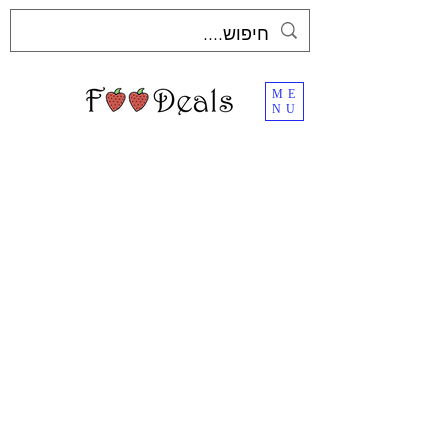
ME
NU