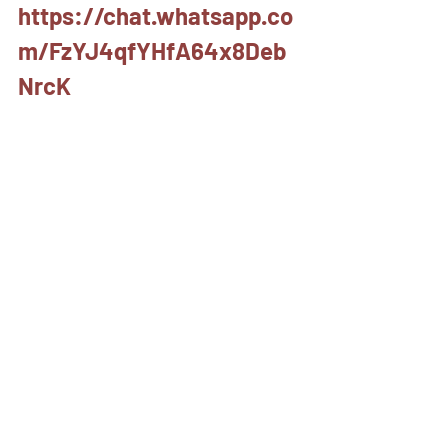
https://chat.whatsapp.co
m/FzYJ4qfYHfA64x8Deb
NrcK