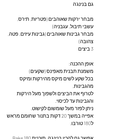
גם בנינג'ה
מבחר ירקות שאוהבים (פטריות, תירס, 
עשבי תיבול, עגבניה)
מבחר גבינות שאוהבים (גבינות עיזים, פטה, 
צהובה)
3 ביצים
אופן ההכנה:
משמנת תבנית מאפינס (שקעים)
בכל שקע לשים מיקס מהירקות ומיקס 
מהגבינות,
לטרוף את הביצים ולשפוך מעל הירקות 
והגבינות עד לכיסוי.
ניתן לפזר מעל שומשום לקישוט.
אפייה במשך 20 דקות בתנור שחומם מראש 
ל180 טורבו.
אפשר גם להכין בנינג'ה, תוכנית Bake 180 