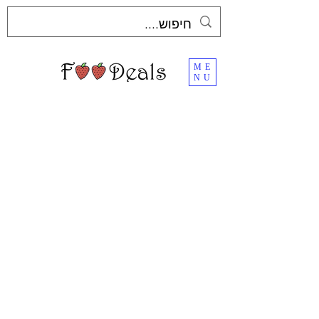
ME
NU