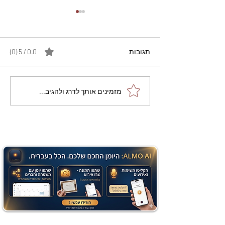
תגובות
0.0 / 5 ‏(0)
מתכון מנצח עוגת מייפל
מזמינים אותך לדרג ולהגיב...
שוקולד בחושה וקלה - זיוה
כהן