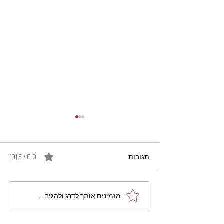
תגובות
0.0 / 5 ‏(0)
מתכון מנצח עוגת מייפל
מזמינים אותך לדרג ולהגיב...
שוקולד בחושה וקלה - זיוה
כהן