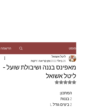
הרשמה
פוסט
ליטל אשואל
26 ביולי 2022
זמן קריאה 1 דקות
מאפינס בננה ושיבולת שועל -
ליטל אשואל
דירוג של NaN מתוך 5 כוכבים
המתכון:
2 בננות
2 ביצים גודל L