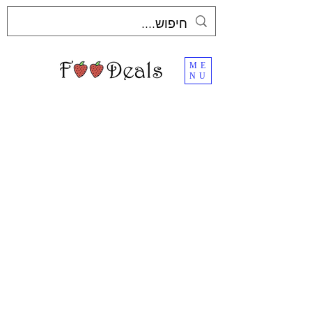
ME
NU