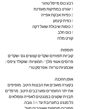
רבע כוס מייפל טהור
1 יוגורט במתיקות מעודנת
2 כפיות אבקת אפייה
1 כפית קינמון
3 כוסות שיבולת שועל דקה
1 כוס חלב
קורט מלח
תוספות:
קוביות תפוחים/שקדים קצוצים גס /שקדים 
פרוסים/אגוזי מלך / חמוציות/ שוקולד ציפס / 
אוכמניות טריות /אפרסק טרי.
אופן ההכנה:
בקערה מועכים את הבננות היטב, מוסיפים 
את יתר החומרים ומערבבים היטב, מרפדים 
תבנית שקעים במנג'טים לאפייה וממלאים 
כל מנג'ט בתערובת עד 3/4 גובה.
מפזרים תוספות שאוהבים מעל.