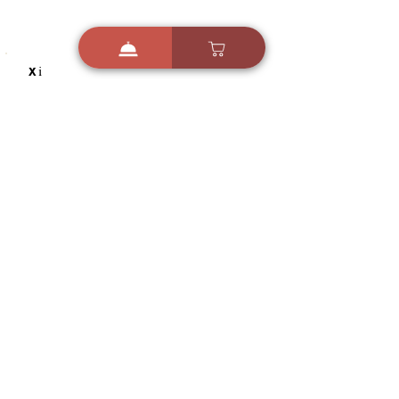
i
X
ברכות ואיחולים - אפליקציית הברכות של ישראל
ברכות ליום הולדת, ברכות
לחגים, ברכות לאירועים ועוד!
הורידו בחינם עכשיו ושלחו
ברכה לאהובים
הורדה