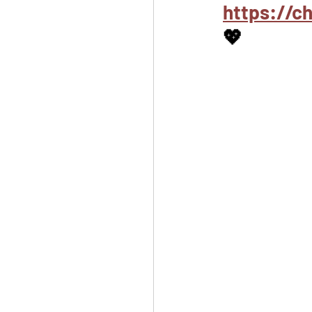
https://
💖