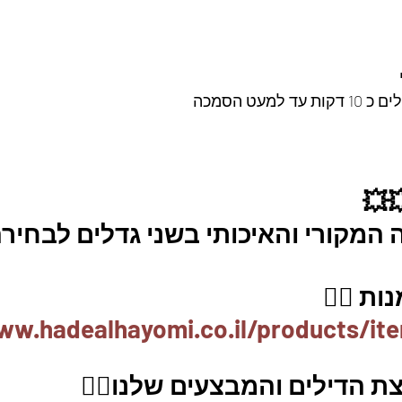
מעט הסמכה
💥
מקורי והאיכותי בשני גדלים לבחירה
ת 👇🏼
ww.hadealhayomi.co.il/products/it
ת הדילים והמבצעים שלנו👇🏽