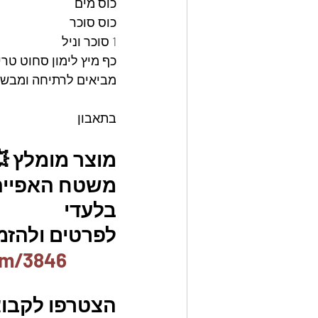
כוס מים
כוס סוכר
1 סוכר וניל
כף מיץ לימון סחוט טרי
מביאים לרתיחה ומבשלים כ 10 דקות עד ל
בתאבון
מוצר מומלץ 
משטח האפייה ה
בלעדי
לפרטים ולהזמנו
em/3846
הצטרפו לקבוצ