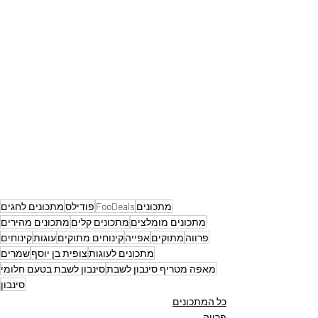
מתכונים
FooDeals
פודילס
מתכונים לחגים
מתכונים מומלצים
מתכונים קלים
מתכונים מהירים
פרווה
מתוקים
אפייה
קינוחים מתוקים
עוגות
קינוחים
מתכונים לעוגות
צופית בן יוסף
שמרים
מאפה מטריף סינבון לשבת
סינבון לשבת בטעם חלומי
סינבון
כל המתכונים
פרווה