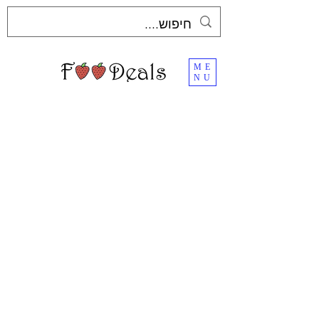
ME
NU