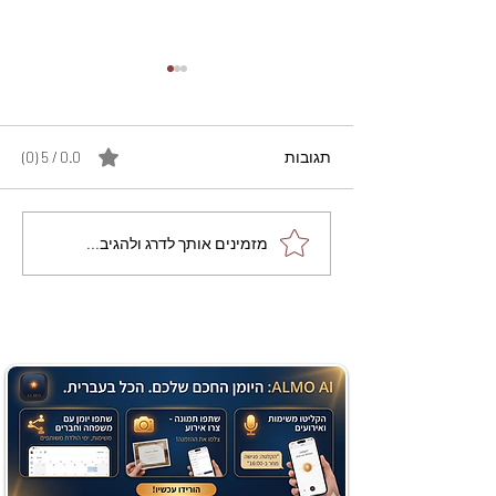
תגובות
0.0 / 5 ‏(0)
מתכון מנצח עוגת מייפל
מזמינים אותך לדרג ולהגיב...
שוקולד בחושה וקלה - זיוה
כהן