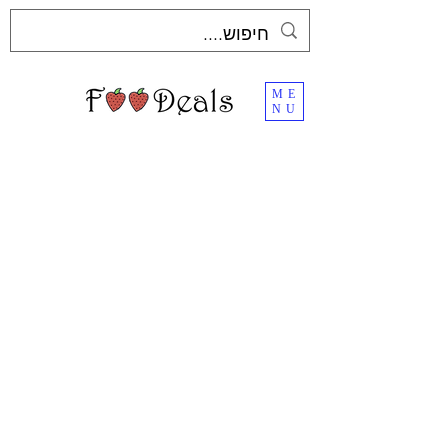
ME
NU