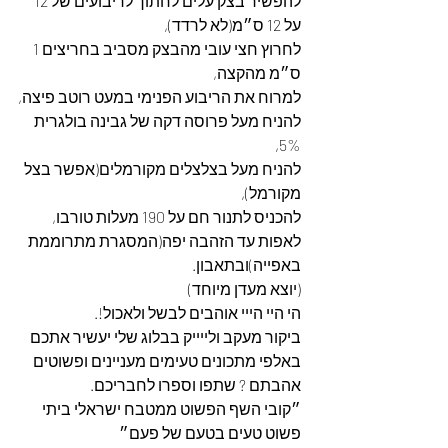
להפשיר בצק עלים לחתוך לריבועים של 12 
על 12 ס״מ(לא לרדד),
לחרוץ חצי עובי מהבצק מסביב בחריצים 1 
ס״מ מהקצה,
למרוח את הריבוע הפנימי במעט רוטב פיצה,
להניח מעל פרוסה דקה של גבינה בולגרית 
5%,
להניח מעל בצלצלים מקורמלים(אפשר בצל 
מקורמל),
להכניס לתנור חם על 190 מעלות טורבו,
לאפות עד הזהבה יפה(המסגרת מתרוממת 
באפייה)ובתאבון.
(יוצא מעדן מיוחד)
הי היי הייי אוהבים לבשל ולאכול!.
ביקור מעקב ולייייק בבלוג שלי יעשיר אתכם 
באלפי מתכונים טעימים מעניינים ופשוטים 
אהבתם ? שתפו וספרו לחבריכם.
״קובי השף הפשוט ממטבח ישראלי ביתי 
פשוט טעים בטעם של פעם״