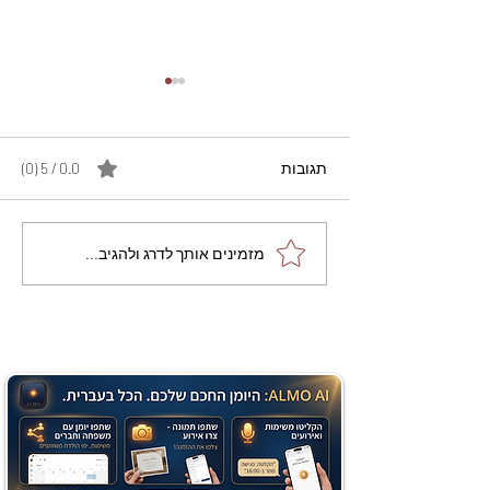
תגובות
0.0 / 5 ‏(0)
מתכון מנצח עוגת מייפל
מזמינים אותך לדרג ולהגיב...
שוקולד בחושה וקלה - זיוה
כהן