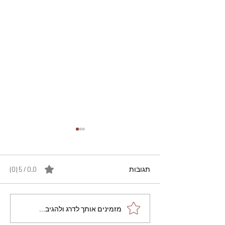
תגובות
0.0 / 5 ‏(0)
מתכון מנצח עוגת מייפל
מזמינים אותך לדרג ולהגיב...
שוקולד בחושה וקלה - זיוה