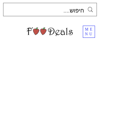
ME
NU