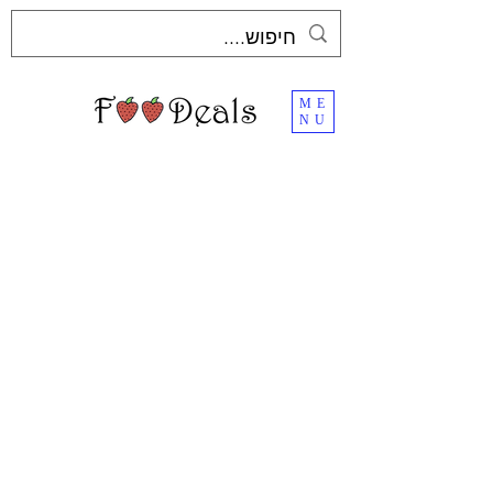
ME
NU