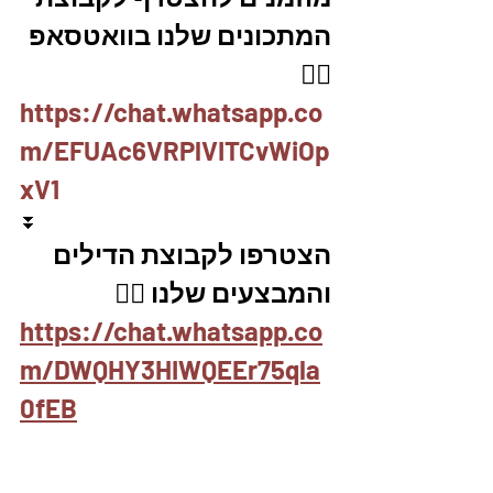
המתכונים שלנו בוואטסאפ 
👇🏽
https://chat.whatsapp.co
m/EFUAc6VRPlVITCvWiOp
xV1
⏬
הצטרפו לקבוצת הדילים 
והמבצעים שלנו 👇🏽
https://chat.whatsapp.co
m/DWQHY3HIWQEEr75qla
0fEB