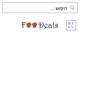
ME
NU