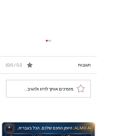
תגובות
0.0 / 5 ‏(0)
מתכון מנצח עוגת מייפל
מזמינים אותך לדרג ולהגיב...
שוקולד בחושה וקלה - זיוה
כהן