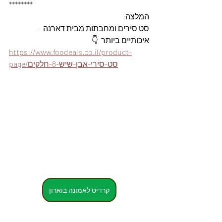
********
המלצה: 
סט סירים ומחבתות מבית דארנה - 
איכותיים ביותר  👇
https://www.foodeals.co.il/product-
page/סט-סירי-אבן-שיש-8-חלקים
קרדיט לאמונה בוארון