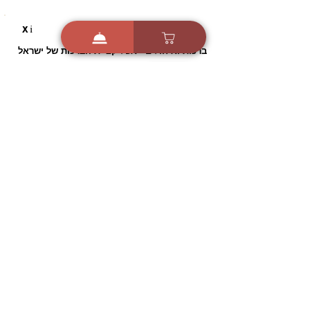
i
X
ברכות ואיחולים - אפליקציית הברכות של ישראל
ברכות ליום הולדת, ברכות
לחגים, ברכות לאירועים ועוד!
הורידו בחינם עכשיו ושלחו
ברכה לאהובים
הורדה