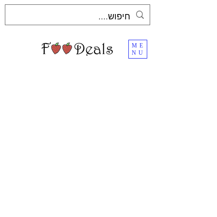
ME
NU