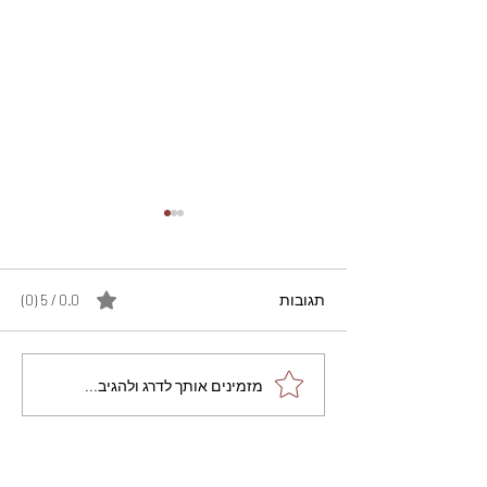
תגובות
0.0 / 5 ‏(0)
מתכון מנצח עוגת מייפל
מזמינים אותך לדרג ולהגיב...
שוקולד בחושה וקלה - זיוה
כהן