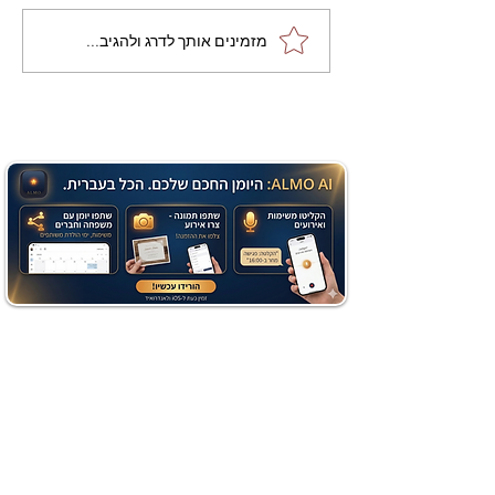
מתכון מנצח עוגת מייפל
מזמינים אותך לדרג ולהגיב...
שוקולד בחושה וקלה - זיוה
כהן