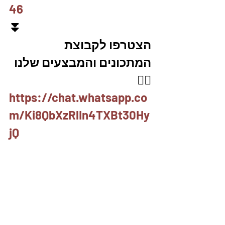
46
⏬
הצטרפו לקבוצת 
המתכונים והמבצעים שלנו 
👇🏽
https://chat.whatsapp.co
m/Ki8QbXzRlIn4TXBt30Hy
jQ