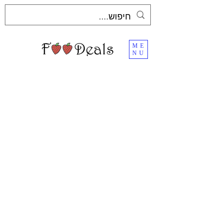
ME
NU