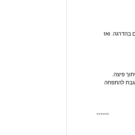
בהדרגה, ואז 
וך פיצה.
מגבת להתפחה 
******