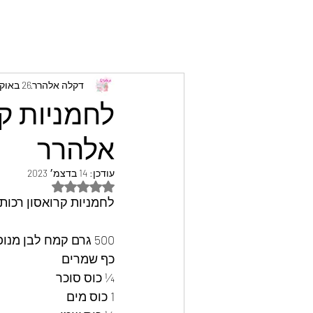
דקלה אלהרר
26 באוק׳ 2022
לחמניות קר
אלהרר
עודכן:
14 בדצמ׳ 2023
דירוג של NaN מתוך 5 כוכבים
לחמניות קרואסון רכות
500 גרם קמח לבן מנופה
כף שמרים
¼ כוס סוכר
1 כוס מים