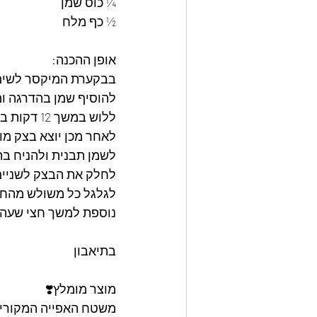
¼ כוס שמן
½ כף מלח
אופן ההכנה:
בבקערת המיקסר לשים ק
להוסיף שמן בהדרגה ו
ללוש במשך 12 דקות בדיוק.
לאחר מכן יוצא בצק מו
לשמן תבנית ולהניח בת
לחלק את הבצק לשניים,
לגלגל כל משולש מהחל
נוספת למשך חצי שעה.
בתיאבון
מוצר מומלץ❣️
משטח האפייה המקורי ו