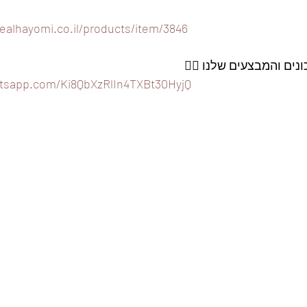
ealhayomi.co.il/products/item/3846
ים והמבצעים שלנו 👇🏽
atsapp.com/Ki8QbXzRlIn4TXBt30HyjQ