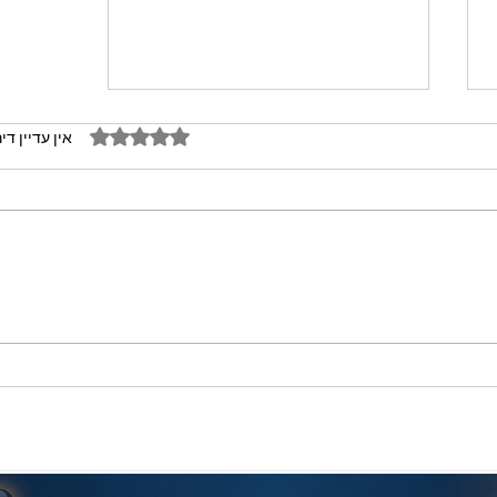
דירוג של 0 מתוך 5 כוכבים
אין עדיין די
מתכון מנצח עוגת מייפל שוקולד
בחושה וקלה - זיוה כהן