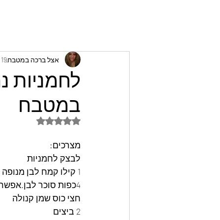
אצל ברכה במטבח
19 ביולי 2022
לחמניות נ
במטבח
דירוג של NaN מתוך 5 כוכבים
מצרכים:
לבצק לחמניות
1 קילו קמח לבן מנופה
4כפות סוכר לבן.אפשר במקום דבש ללחמניות מתוקות.
חצי כוס שמן קנולה
2 ביצים