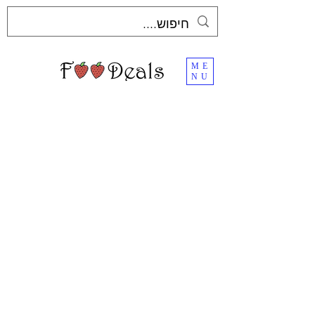
ME
NU