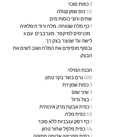
3 כפות סוכר
1/2 כוס שמן קנולה
שתים וחצי כוסות מים
1 כף מלח שטוחה, מלח ורוד הימלאיה
  מכניסים למיקסר, מערבבים  עם וו 
לישה,עד שנוצר בצק רך.
ובסוף מוסיפים את המלח ושוב לשים את 
הבצק.
הכנת המילוי:
500 גרם בשר בקר טחון
3 כפות שמן זית
3 שיני שום
1 בצל גדול
1 כפית אבקת מרק איכותית.
1/2 כפית מלח.
1 כף רסק עגבניות ללא סוכר
1/4 כפית פלפל שחור טחון
1 כפית פפריקה אדומה מתוקה