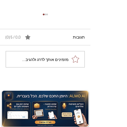
תגובות
0.0 / 5 ‏(0)
מתכון מנצח עוגת מייפל
מזמינים אותך לדרג ולהגיב...
שוקולד בחושה וקלה - זיוה
כהן