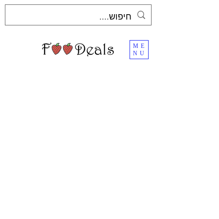
ME
NU