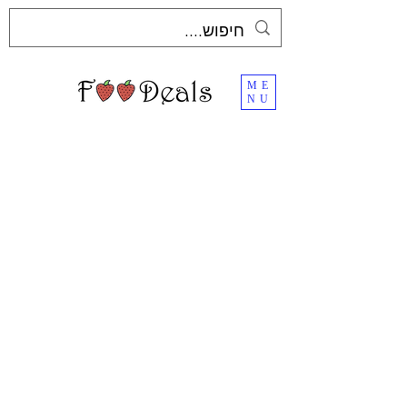
ME
NU