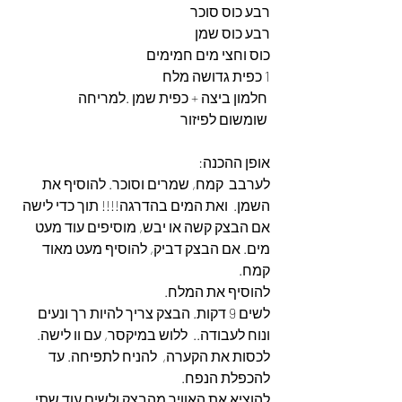
רבע כוס סוכר
רבע כוס שמן
כוס וחצי מים חמימים
1 כפית גדושה מלח
 חלמון ביצה + כפית שמן .למריחה
 שומשום לפיזור
אופן ההכנה:
לערבב  קמח, שמרים וסוכר. להוסיף את 
השמן.  ואת המים בהדרגה!!!! תוך כדי לישה 
אם הבצק קשה או יבש, מוסיפים עוד מעט 
מים. אם הבצק דביק, להוסיף מעט מאוד 
קמח. 
להוסיף את המלח.
לשים 9 דקות. הבצק צריך להיות רך ונעים 
ונוח לעבודה..  ללוש במיקסר, עם וו לישה. 
לכסות את הקערה,  להניח לתפיחה. עד 
להכפלת הנפח.  
להוציא את האוויר מהבצק ולשים עוד שתי 