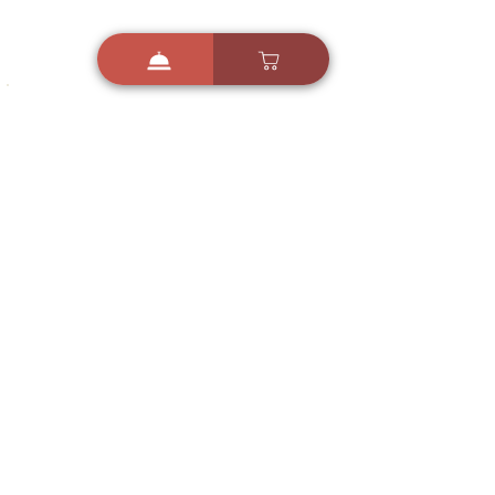
i
X
ברכות ואיחולים - אפליקציית הברכות של ישראל
ברכות ליום הולדת, ברכות
לחגים, ברכות לאירועים ועוד!
הורידו בחינם עכשיו ושלחו
ברכה לאהובים
הורדה