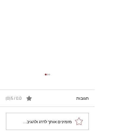
תגובות
0.0 / 5 ‏(0)
מתכון מנצח עוגת מייפל
מזמינים אותך לדרג ולהגיב...
שוקולד בחושה וקלה - זיוה