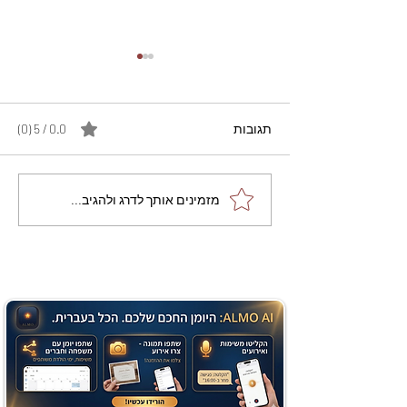
תגובות
0.0 / 5 ‏(0)
מתכון מנצח עוגת מייפל
מזמינים אותך לדרג ולהגיב...
שוקולד בחושה וקלה - זיוה
כהן