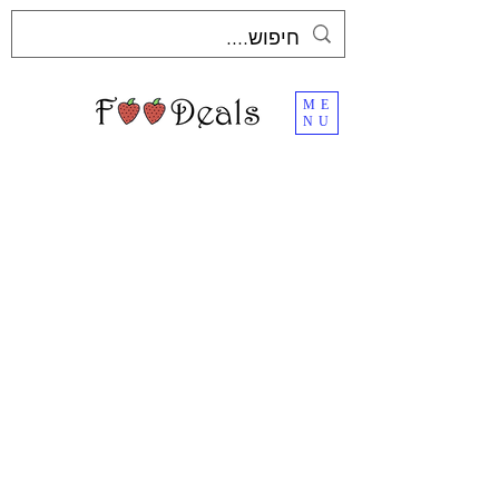
ME
NU