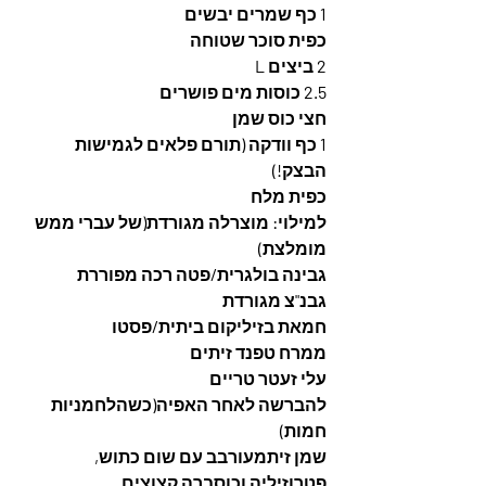
1 כף שמרים יבשים
כפית סוכר שטוחה
2 ביצים L
2.5 כוסות מים פושרים
חצי כוס שמן
1 כף וודקה (תורם פלאים לגמישות 
הבצק!)
כפית מלח
למילוי: מוצרלה מגורדת(של עברי ממש 
מומלצת)
גבינה בולגרית/פטה רכה מפוררת
גבנ"צ מגורדת
חמאת בזיליקום ביתית/פסטו
ממרח טפנד זיתים
עלי זעטר טריים
להברשה לאחר האפיה(כשהלחמניות 
חמות)
שמן זיתמעורבב עם שום כתוש, 
פטרוזיליה וכוסברה קצוצים