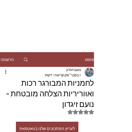
הרשמה
פוסט
נועם זיגדון
8 בפבר׳
זמן קריאה 1 דקות
לחמניות המבורגר רכות
ואווריריות הצלחה מובטחת -
נועם זיגדון
דירוג של NaN מתוך 5 כוכבים
לערוץ המתכונים שלנו בוואטסאפ