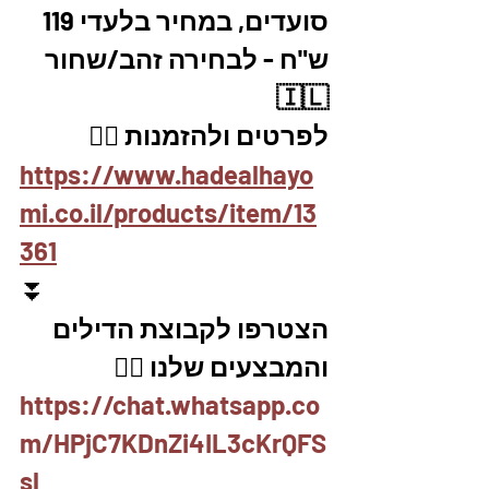
סועדים, במחיר בלעדי 119 
ש"ח - לבחירה זהב/שחור
🇮🇱
לפרטים ולהזמנות 👇🏼
https://www.hadealhayo
mi.co.il/products/item/13
361
⏬
הצטרפו לקבוצת הדילים 
והמבצעים שלנו 👇🏽
https://chat.whatsapp.co
m/HPjC7KDnZi4IL3cKrQFS
sl