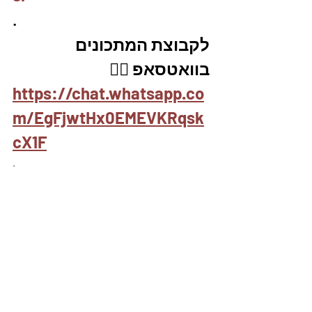
.
לקבוצת המתכונים 
בוואטסאפ 👇🏽
https://chat.whatsapp.co
m/EgFjwtHx0EMEVKRqsk
cX1F
.