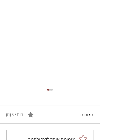
תגובות
0.0 / 5 ‏(0)
מתכון מנצח עוגת מייפל
מזמינים אותך לדרג ולהגיב...