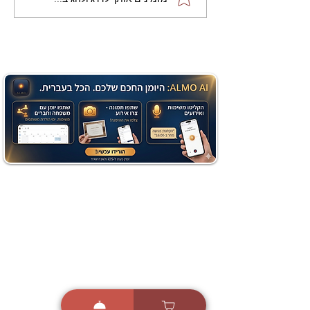
שוקולד בחושה וקלה - זיוה
כהן