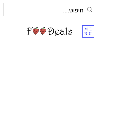
ME
NU