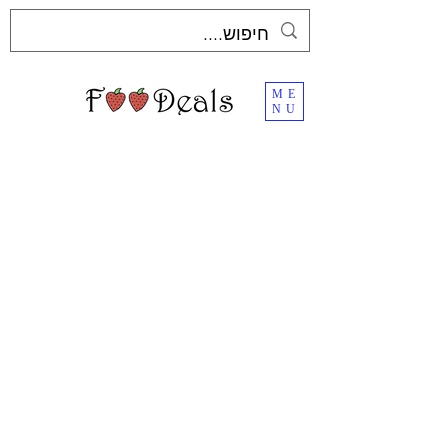
ME
NU