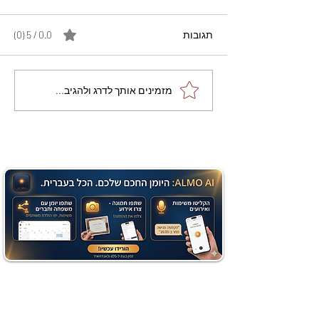
תגובות
0.0 / 5 ‏(0)
מתכון מנצח עוגת מייפל
מזמינים אותך לדרג ולהגיב...
שוקולד בחושה וקלה - זיוה
כהן