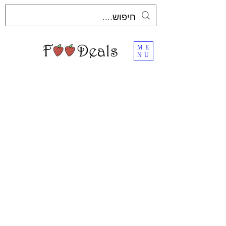
ME
NU