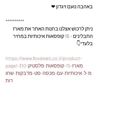
באהבה נועם זיגדון ❤
**********
ניתן לרכוש אצלנו בחנות האתר את מארז 
התבלינים - 15 קופסאות איכותיות במחיר 
בלעדי👇
https://www.foodeals.co.il/product-
page/מארז-15-קופסאות-פלסטיק-310-
מ-ל-איכותיות-עם-מכסה-סט-מדבקות-שחו
רות