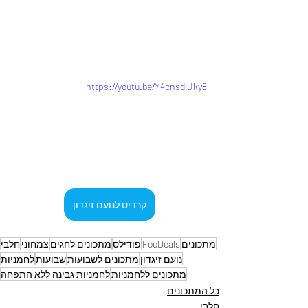
https://youtu.be/Y4cnsdIJky8
קרדיט לנועם זיגדון
מתכונים
FooDeals
פודילס
מתכונים לחגים
צמחוני
חלבי
נועם זיגדון
מתכונים לשבועות
שבועות
לחמניות
מתכונים ללחמניות
לחמניות גבינה ללא התפחה
כל המתכונים
חלבי