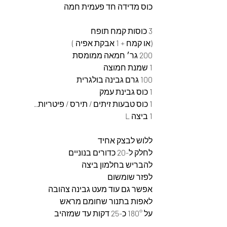
כוס מדידה חד פעמית חמה 
3 כוסות קמח תופח
(או קמח + 1 אבקת אפיה )
200 גר׳ חמאה ממומסת
1 שמנת חמוצה 
100 גרם גבינה בולגרית 
1 כוס גבינת עמק 
1 כוס טבעות זיתים / תירס / פיטריות..
1 ביצה L
ללוש לבצק אחיד 
לחלק ל-20 כדורים בנוניים 
להבריש בחלמון ביצה 
לפזר שומשום 
אפשר גם עוד מעט גבינה צהובה 
לאפות בתנור שחומם מראש 
על 180° כ-25 דקות עד שמזהיב 