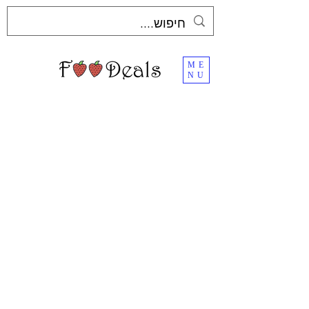
ME
NU