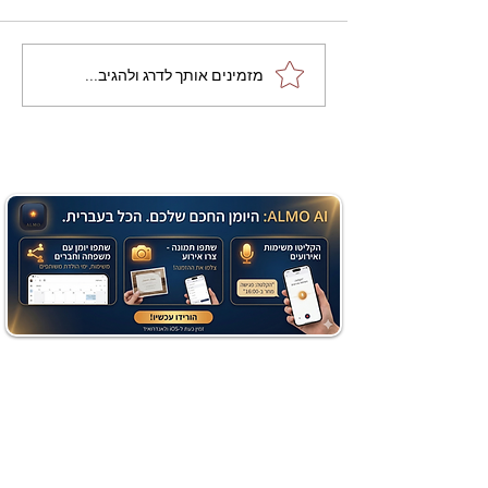
מתכון מנצח עוגת מייפל
מזמינים אותך לדרג ולהגיב...
שוקולד בחושה וקלה - זיוה
כהן