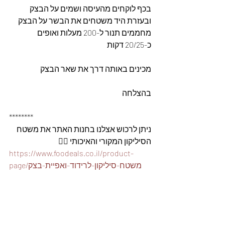
בכף לוקחים מהעיסה ושמים על הבצק
ובעזרת היד משטחים את הבשר על הבצק
מחממים תנור ל-200 מעלות ואופים 
כ-20/25 דקות
מכינים באותה דרך את שאר הבצק
בהצלחה
********
ניתן לרכוש אצלנו בחנות האתר את משטח 
הסיליקון המקורי והאיכותי 👇🏽
https://www.foodeals.co.il/product-
page/משטח-סיליקון-לרידוד-ואפיית-בצק