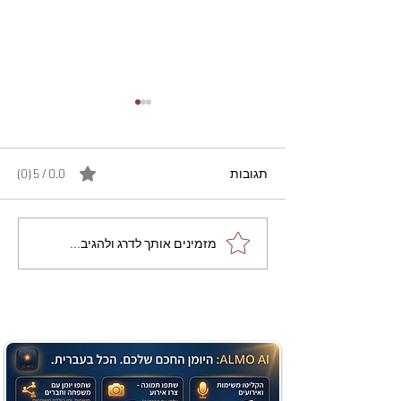
תגובות
0.0 / 5 ‏(0)
מתכון מנצח עוגת מייפל
מזמינים אותך לדרג ולהגיב...
שוקולד בחושה וקלה - זיוה
כהן