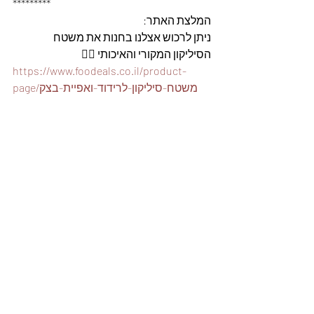
*********
המלצת האתר: 
ניתן לרכוש אצלנו בחנות את משטח 
הסיליקון המקורי והאיכותי 👇🏽
https://www.foodeals.co.il/product-
page/משטח-סיליקון-לרידוד-ואפיית-בצק