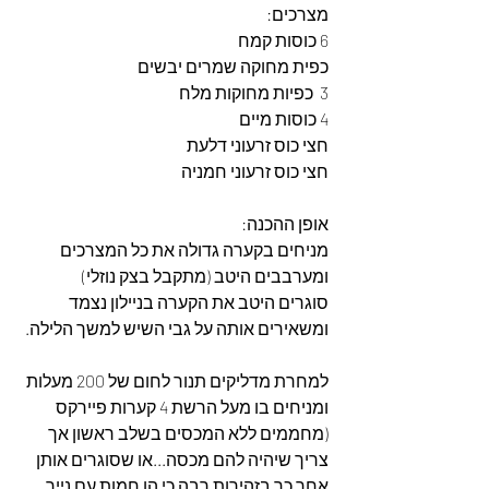
מצרכים: 
6 כוסות קמח
כפית מחוקה שמרים יבשים
3  כפיות מחוקות מלח
4 כוסות מיים
חצי כוס זרעוני דלעת
חצי כוס זרעוני חמניה
אופן ההכנה: 
מניחים בקערה גדולה את כל המצרכים
ומערבבים היטב (מתקבל בצק נוזלי)
סוגרים היטב את הקערה בניילון נצמד 
ומשאירים אותה על גבי השיש למשך הלילה. 
למחרת מדליקים תנור לחום של 200 מעלות 
ומניחים בו מעל הרשת 4 קערות פיירקס  
(מחממים ללא המכסים בשלב ראשון אך 
צריך שיהיה להם מכסה...או שסוגרים אותן 
אחר כך בזהירות רבה כי הן חמות עם נייר 