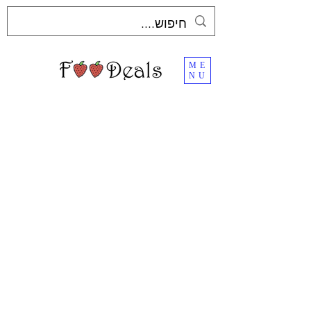
ME
NU