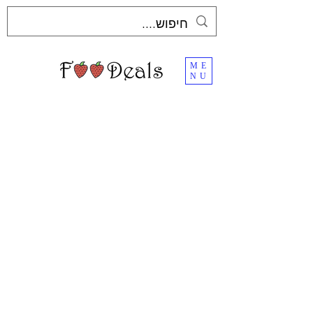
ME
NU