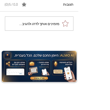
תגובות
0.0 / 5 ‏(0)
מתכון מנצח עוגת מייפל
מזמינים אותך לדרג ולהגיב...
שוקולד בחושה וקלה - זיוה
כהן