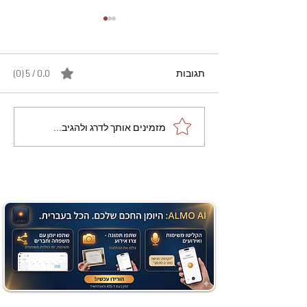
תגובות
0.0 / 5 ‏(0)
מתכון מנצח עוגת מייפל
מזמינים אותך לדרג ולהגיב...
שוקולד בחושה וקלה - זיוה
כהן