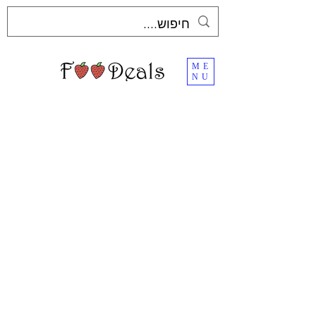
ME
NU