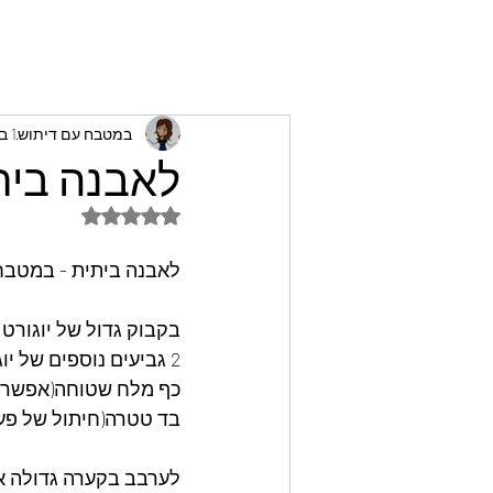
במטבח עם דיתוש
1 במאי 2023
לאבנה בית
דירוג של NaN מתוך 5 כוכבים
לאבנה ביתית - במטבח
בקבוק גדול של יוגורט 
2 גביעים נוספים של יוגורט
כף מלח שטוחה(אפשר לה
בד טטרה(חיתול של פעם
לערבב בקערה גדולה את