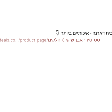
 דארנה - איכותיים ביותר  👇
https://www.foodeals.co.il/product-page/סט-סירי-אבן-שיש-8-חלקים