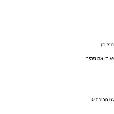
זלים).
עןת, אם סמיך 
ט חריפה או 