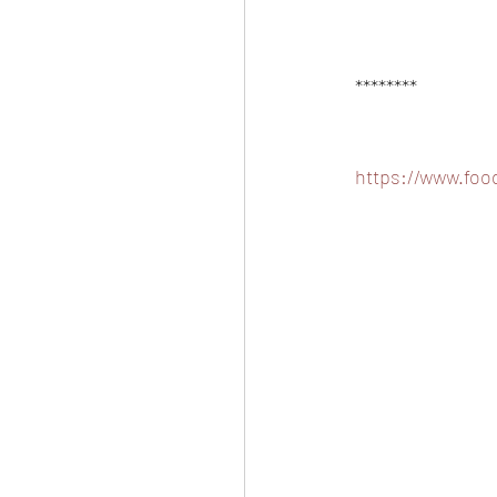
********