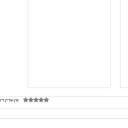
דירוג של 0 מתוך 5 כוכבים
אין עדיין די