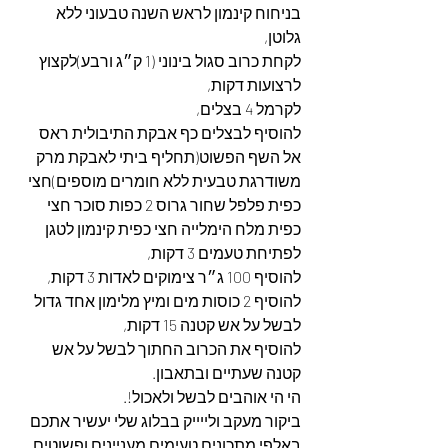
בניחוח קינמון לראש השנה טבעוני ללא 
גלוטן,
לקחת כרוב סגול בינוני (1 ק״ג ורבע)לקצוץ 
לרצועות דקות,
לקרמל 4 בצלים,
להוסיף לבצלים כף אבקת התיבולית ראס 
אל השף הפשוט(תחליף ביתי לאבקת מרק 
משודרגת טבעית ללא חומרים מוספים)חצי 
כפית פלפל שחור גרוס 2 כפות סוכר חצי 
כפית מלח הימלייה חצי כפית קינמון לטגן 
לפתיחת טעמים 3 דקות,
להוסיף 100 ג״ר צימוקים לאדות 3 דקות,
להוסיף 2 כוסות מים ומיץ מלימון אחד גדול 
לבשל על אש קטנה 15 דקות,
להוסיף את הכרוב החתוך לבשל על אש 
קטנה שעתיים ובתאבון.
הי הי אוהבים לבשל ולאכול!.
ביקור מעקב ולייייק בבלוג שלי יעשיר אתכם 
באלפי מתכונים טעימים מעניינים ופשוטים.