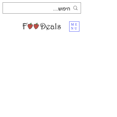
ME
NU