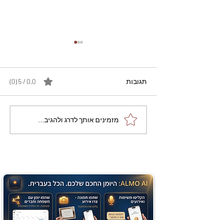
תגובות
0.0 / 5 ‏(0)
מתכון מנצח עוגת מייפל
מזמינים אותך לדרג ולהגיב...
שוקולד בחושה וקלה - זיוה
כהן