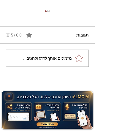
תגובות
0.0 / 5 ‏(0)
מתכון מנצח עוגת מייפל
מזמינים אותך לדרג ולהגיב...
שוקולד בחושה וקלה - זיוה
כהן