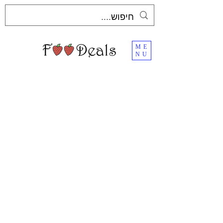
ME
NU