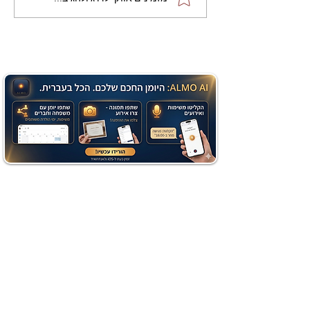
שוקולד בחושה וקלה - זיוה
כהן