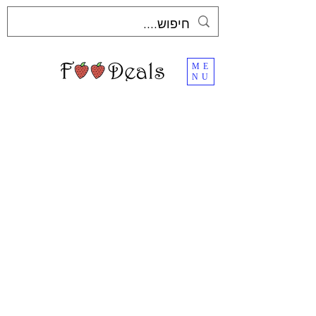
ME
NU