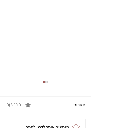
תגובות
0.0 / 5 ‏(0)
מתכון מנצח עוגת מייפל
מזמינים אותך לדרג ולהגיב...