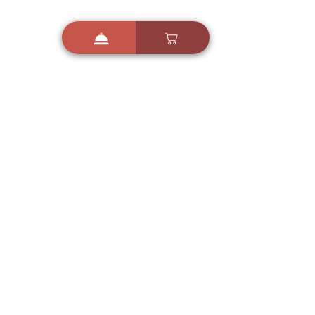
i
X
ברכות ואיחולים - אפליקציית הברכות של ישראל
ברכות ליום הולדת, ברכות
לחגים, ברכות לאירועים ועוד!
הורידו בחינם עכשיו ושלחו
ברכה לאהובים
הורדה