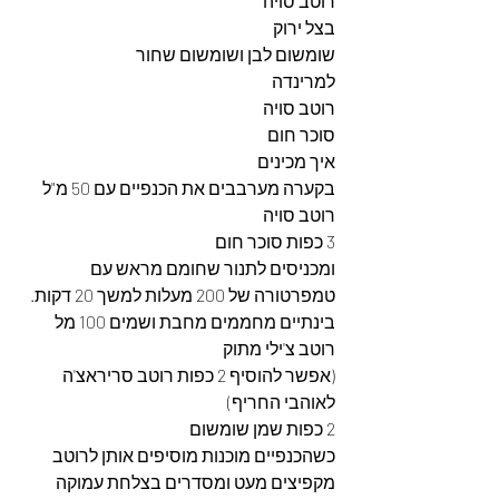
רוטב סויה 
בצל ירוק 
שומשום לבן ושומשום שחור
למרינדה 
רוטב סויה 
סוכר חום
איך מכינים
בקערה מערבבים את הכנפיים עם 50 מ"ל 
רוטב סויה 
3 כפות סוכר חום 
ומכניסים לתנור שחומם מראש עם 
טמפרטורה של 200 מעלות למשך 20 דקות.
בינתיים מחממים מחבת ושמים 100 מל 
רוטב צ'ילי מתוק
(אפשר להוסיף 2 כפות רוטב סריראצ'ה 
לאוהבי החריף)
2 כפות שמן שומשום 
כשהכנפיים מוכנות מוסיפים אותן לרוטב 
מקפיצים מעט ומסדרים בצלחת עמוקה 