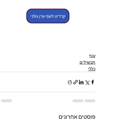
קרדיט לשף ערן גולני
עוף
תבשילים
כללי
פוסטים אחרונים