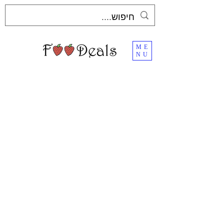
ME
NU