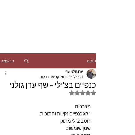
הרשמה
פוסט
ערן גולני שף
21 ביולי 2022
זמן קריאה 1 דקות
כנפיים בצ'ילי - שף ערן גולני
דירוג של NaN מתוך 5 כוכבים
מצרכים
1 קג כנפיים נקייות וחתוכות
רוטב צ'ילי מתוק
שמן שומשום