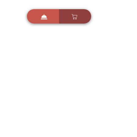
i
X
ברכות ואיחולים - אפליקציית הברכות של ישראל
ברכות ליום הולדת, ברכות
לחגים, ברכות לאירועים ועוד!
הורידו בחינם עכשיו ושלחו
ברכה לאהובים
הורדה