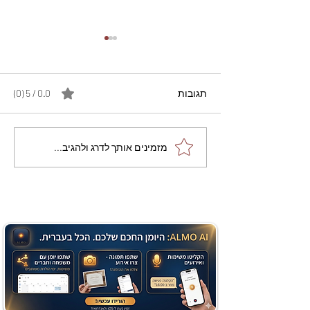
תגובות
0.0 / 5 ‏(0)
מתכון מנצח עוגת מייפל
מזמינים אותך לדרג ולהגיב...
שוקולד בחושה וקלה - זיוה
כהן