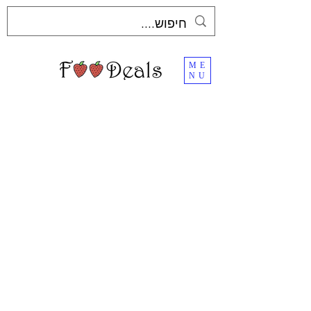
ME
NU