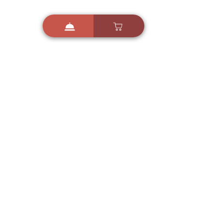
i
X
ברכות ואיחולים - אפליקציית הברכות של ישראל
ברכות ליום הולדת, ברכות
לחגים, ברכות לאירועים ועוד!
הורידו בחינם עכשיו ושלחו
ברכה לאהובים
הורדה