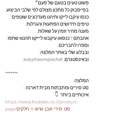
פשוט טעים בטעם של פעם״
בפייסבוק כל מתכון מצולם לפי שלבי הביצוע.
כנסו עיקבו לייקו ותיהנו מעדכונים שוטפים 
טיפים חידושים הפתעות והגרלות.
מענה מהיר וזמין על שאלות.
אהבתם ? כנסוווו עיקבווו ליייקוו תהנווו שתפו 
וספרו לחבריכם. 
ובבלוג שלי באתר המלצה. 
ובאינסטגרם. kobythesimplechef
*******
המלצה: 
סט סירים ומחבתות מבית דארנה - 
איכותיים ביותר  👇
https://www.foodeals.co.il/product-
page/סט-סירי-אבן-שיש-8-חלקים