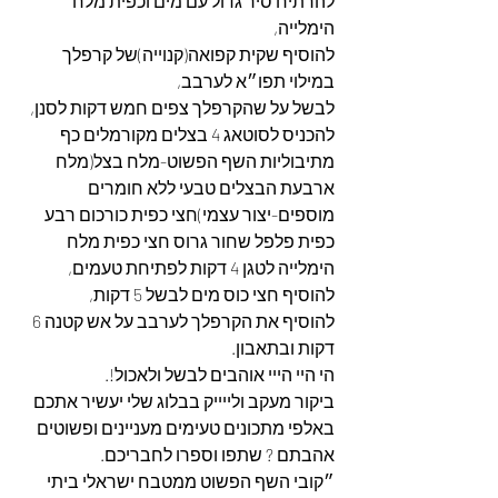
להרתיח סיר גדול עם מים וכפית מלח 
הימלייה,
להוסיף שקית קפואה(קנוייה)של קרפלך 
במילוי תפו״א לערבב,
לבשל על שהקרפלך צפים חמש דקות לסנן,
להכניס לסוטאג 4 בצלים מקורמלים כף 
מתיבוליות השף הפשוט-מלח בצל(מלח 
ארבעת הבצלים טבעי ללא חומרים 
מוספים-יצור עצמי)חצי כפית כורכום רבע 
כפית פלפל שחור גרוס חצי כפית מלח 
הימלייה לטגן 4 דקות לפתיחת טעמים,
להוסיף חצי כוס מים לבשל 5 דקות,
להוסיף את הקרפלך לערבב על אש קטנה 6 
דקות ובתאבון.
הי היי הייי אוהבים לבשל ולאכול!.
ביקור מעקב ולייייק בבלוג שלי יעשיר אתכם 
באלפי מתכונים טעימים מעניינים ופשוטים 
אהבתם ? שתפו וספרו לחבריכם.
״קובי השף הפשוט ממטבח ישראלי ביתי 