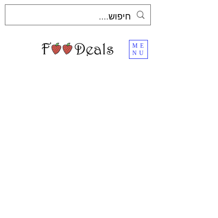
ME
NU