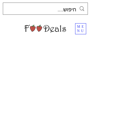
ME
NU