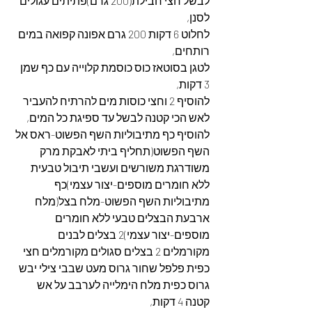
לבשל חצי חבילת(200 גרם)פתיתים עגולים 
לסנן,
לחלוט 6 דקות 200 גרם אפונה קפואה במים 
רותחים,
לטגן בסוטאז כוס כוסמת קלוייה עם כף שמן 
3 דקות,
להוסיף 2 וחצי כוסות מים להרתיח להעביר 
לאש הכי קטנה לבשל עד ספיגת כל המים,
להוסיף כף מתיבוליות השף הפשוט-ראס אל 
השף הפשוט(תחליף ביתי לאבקת מרק 
משודרגת משורשים ועשבי תיבול טבעית 
ללא חומרים מוספים-יצור עצמי)כף 
מתיבוליות השף הפשוט-מלח בצל(מלח 
ארבעת הבצלים טבעי ללא חומרים 
מוספים-יצור עצמי)2 בצלים לבנים 
מקורמלים 2 בצלים סגולים מקורמלים חצי 
כפית פלפל שחור גרוס מעט שבבי צילי יבש 
גרוס כפית מלח הימלייה לערבב על אש 
קטנה 4 דקות,