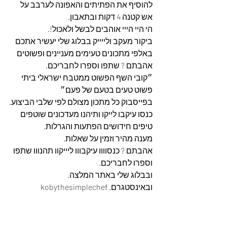
להוסיף את הפתיתים והאפונה לערבב על 
אש קטנה 4 דקות ובתאבון.
הי היי הייי אוהבים לבשל ולאכול!.
ביקור מעקב ולייייק בבלוג שלי יעשיר אתכם 
באלפי מתכונים טעימים מעניינים ופשוטים 
אהבתם ? שתפו וספרו לחבריכם.
״קובי השף הפשוט ממטבח ישראלי ביתי 
פשוט טעים בטעם של פעם״
בפייסבוק כל מתכון מצולם לפי שלבי הביצוע.
כנסו עיקבו לייקו ותיהנו מעדכונים שוטפים 
טיפים חידושים הפתעות והגרלות.
מענה מהיר וזמין על שאלות.
אהבתם ? כנסוווו עיקבווו ליייקוו תהנווו שתפו 
וספרו לחבריכם. 
ובבלוג שלי באתר המלצה. 
ובאינסטגרם. kobythesimplechef