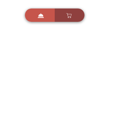
i
X
ברכות ואיחולים - אפליקציית הברכות של ישראל
ברכות ליום הולדת, ברכות
לחגים, ברכות לאירועים ועוד!
הורידו בחינם עכשיו ושלחו
ברכה לאהובים
הורדה