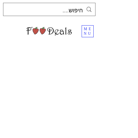
ME
NU