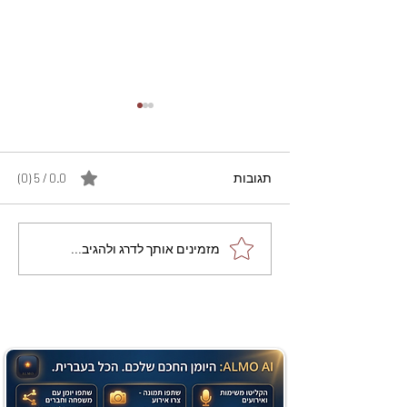
תגובות
0.0 / 5 ‏(0)
מתכון מנצח עוגת מייפל
מזמינים אותך לדרג ולהגיב...
שוקולד בחושה וקלה - זיוה
כהן