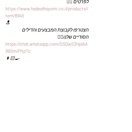
לפרטים 👇🏼
https://www.hadealhayomi.co.il/products/i
tem/8945
🔝
הצטרפו לקבוצת המבצעים והדילים 
הסודיים שלנו👇🏼
https://chat.whatsapp.com/DSQwS3HplAA
99SmiPItpTo
👩🏻‍🍳