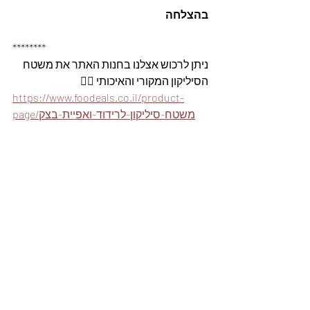
בהצלחה
********
ניתן לרכוש אצלנו בחנות האתר את משטח 
הסיליקון המקורי והאיכותי 👇🏽
https://www.foodeals.co.il/product-
page/משטח-סיליקון-לרידוד-ואפיית-בצק