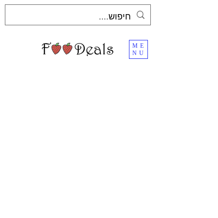
ME
NU