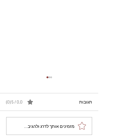
תגובות
0.0 / 5 ‏(0)
מתכון מנצח עוגת מייפל
מזמינים אותך לדרג ולהגיב...
שוקולד בחושה וקלה - זיוה