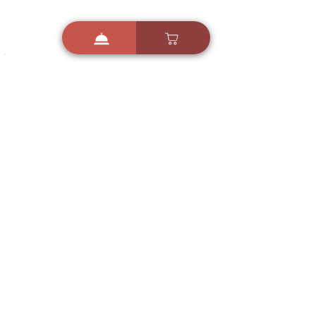
i
X
ברכות ואיחולים - אפליקציית הברכות של ישראל
ברכות ליום הולדת, ברכות
לחגים, ברכות לאירועים ועוד!
הורידו בחינם עכשיו ושלחו
ברכה לאהובים
הורדה