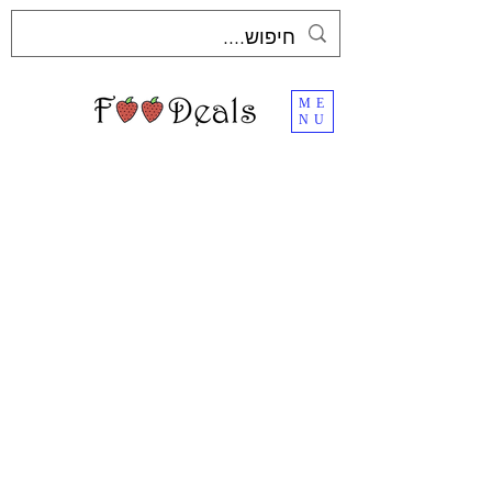
ME
NU