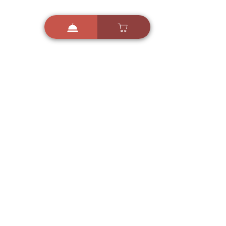
i
X
ברכות ואיחולים - אפליקציית הברכות של ישראל
ברכות ליום הולדת, ברכות
לחגים, ברכות לאירועים ועוד!
הורידו בחינם עכשיו ושלחו
ברכה לאהובים
הורדה