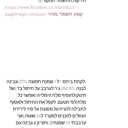
הירקות החשמלי המקורי👇
https://www.foodeals.co.il/product-
page/magic-chopper-קוצץ-חשמלי-מהיר
,לקחת ביחס 1 ל 1 שמנת חמוצה 27% וגבינה 
לבנה 9% 250 ג"ר לערבב על חיתול בד (של 
תינוק)להוסיף מלח הימלייה (אפשר כל 
מלח)לפי הטעם, לקפל את החיתול ולאסוף 
לחבילה להניח על מסננת על סיר לירידת 
הנוזלים להכניס למקרר ל24 שעות,(אני 
ערבבתי 10 שמנת ו2 וחצי ק"ג גבינה עם 