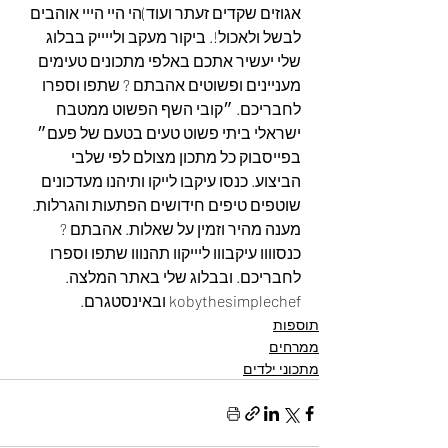
אגוזים שקדים זעתר ועוד)הי היי הייי אוהבים 
לבשל ולאכול!. ביקור מעקב ולייייק בבלוג 
שלי יעשיר אתכם באלפי מתכונים טעימים 
מעניינים ופשוטים אהבתם ? שתפו וספרו 
לחבריכם. ״קובי השף הפשוט ממטבח 
ישראלי ביתי פשוט טעים בטעם של פעם״ 
בפייסבוק כל מתכון מצולם לפי שלבי 
הביצוע. כנסו עיקבו לייקו ותיהנו מעדכונים 
שוטפים טיפים חידושים הפתעות והגרלות. 
מענה מהיר וזמין על שאלות. אהבתם ? 
כנסוווו עיקבווו ליייקוו תהנווו שתפו וספרו 
לחבריכם. ובבלוג שלי באתר המלצה. 
kobythesimplechef ובאינסטגרם.
תוספות
ממרחים
מתכוני ילדים