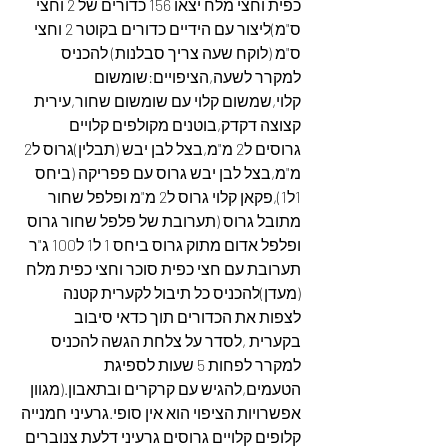
כפית וחצי מלח יצאו 156 כדורים של 2 וחצי 
ס"מ)ליצור עם הידיים כדורים בקוטר 2 וחצי 
ס"מ (לוקח שעה צריך סבלנות) להכניס 
למקרר לשעה,הציפויים:שומשום 
קלוי,שמשום קלוי עם שומשום שחור,עירית 
קצוצה דקדק,בוטנים מקולפים קלויים 
גרוסים ל2 מ"מ,בצל לבן יבש (תבלין)גרוס ל2 
מ"מ,בצל לבן יבש גרוס עם פפריקה (ביחס 
1ל1),פקאן קלוי גרוס ל2 מ"מ ופלפל שחור 
מתובל גרוס (תערובת של פלפל שחור גרוס 
ופלפל אדום מתוק גרוס ביחס 1 ל1 ל100 ג"ר 
תערובת עם חצי כפית סוכר וחצי כפית מלח 
(מעדן)להכניס כל תיבול לקערית קטנה 
לצפות את הכדורים תוך כדאי סיבוב 
בקערית ,לסדר על צלחת הגשה להכניס 
למקרר לפחות 5 שעות לספיגת 
הטעמים,להגיש עם קרקרים ובתאבון.(מגוון 
אפשרויות הציפוי הוא אין סופי.גרעיני חמנייה 
קלופים קלויים גרוסים גרעיני דלעת צנוברים 