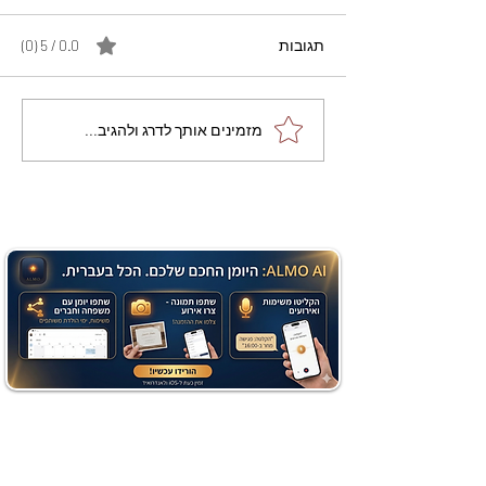
תגובות
0.0 / 5 ‏(0)
מתכון מנצח עוגת מייפל
מזמינים אותך לדרג ולהגיב...
שוקולד בחושה וקלה - זיוה
כהן