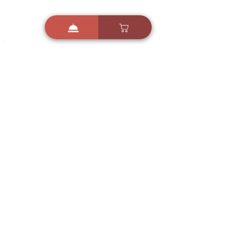
i
X
ברכות ואיחולים - אפליקציית הברכות של ישראל
ברכות ליום הולדת, ברכות
לחגים, ברכות לאירועים ועוד!
הורידו בחינם עכשיו ושלחו
ברכה לאהובים
הורדה