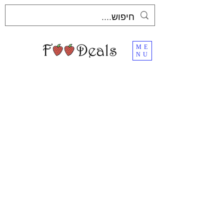
ME
NU