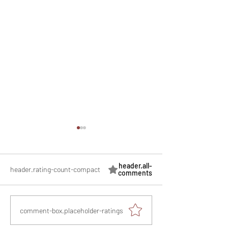
header.all-
header.rating-count-compact
comments
מתכון מנצח עוגת מייפל
comment-box.placeholder-ratings
שוקולד בחושה וקלה - זיוה