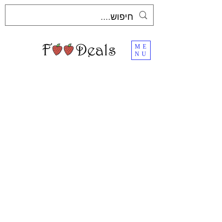
ME
NU