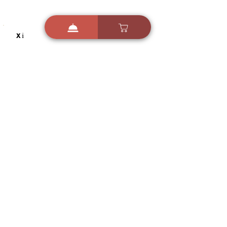
i
X
ברכות ואיחולים - אפליקציית הברכות של ישראל
ברכות ליום הולדת, ברכות
לחגים, ברכות לאירועים ועוד!
הורידו בחינם עכשיו ושלחו
ברכה לאהובים
הורדה