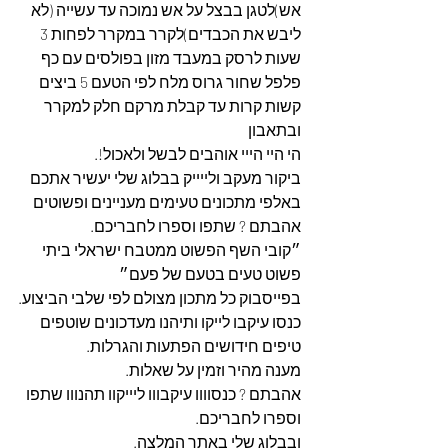
אש)לטגן בבצל על אש נמוכה עד עשייה (לא 
ליבש את הכבדים)לקרר במקרר לפחות 3 
שעות לרסק במעבד מזון בפולסים עם כף 
פלפל שחור גרוס מלח לפי הטעם 5 ביצים 
קשות קרות עד קבלת מרקם חלק למקרר 
ובתאבון
הי היי הייי אוהבים לבשל ולאכול!.
ביקור מעקב ולייייק בבלוג שלי יעשיר אתכם 
באלפי מתכונים טעימים מעניינים ופשוטים 
אהבתם ? שתפו וספרו לחבריכם.
״קובי השף הפשוט ממטבח ישראלי ביתי 
פשוט טעים בטעם של פעם״
בפייסבוק כל מתכון מצולם לפי שלבי הביצוע.
כנסו עיקבו לייקו ותיהנו מעדכונים שוטפים 
טיפים חידושים הפתעות והגרלות.
מענה מהיר וזמין על שאלות.
אהבתם ? כנסוווו עיקבווו ליייקוו תהנווו שתפו 
וספרו לחבריכם. 
ובבלוג שלי באתר המלצה. 