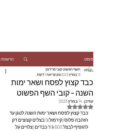
הרשמה
פוסט
השף הפשוט קובי פרידמן
13 במרץ 2023
זמן קריאה 1 דקות
כבד קצוץ לפסח ושאר ימות
השנה - קובי השף הפשוט
עודכן:
14 במרץ 2023
דירוג של NaN מתוך 5 כוכבים
כבד קצוץ לפסח ושאר ימות השנה,לטגן עד 
הזהבה פלוס (קירמול)5 בצלים קצוצים דק 
להוסיף לבצל 600 ג"ר כבדים (צלויים על 