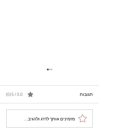
תגובות
0.0 / 5 ‏(0)
מתכון מנצח עוגת מייפל
מזמינים אותך לדרג ולהגיב...
שוקולד בחושה וקלה - זיוה
כהן