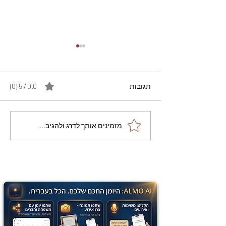
תגובות
0.0 / 5 ‏(0)
מתכון מנצח עוגת מייפל
מזמינים אותך לדרג ולהגיב...
שוקולד בחושה וקלה - זיוה
כהן