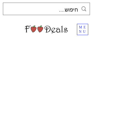
ME
NU