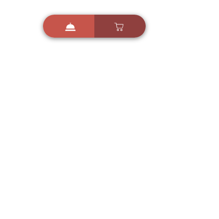
i
X
ברכות ואיחולים - אפליקציית הברכות של ישראל
ברכות ליום הולדת, ברכות
לחגים, ברכות לאירועים ועוד!
הורידו בחינם עכשיו ושלחו
ברכה לאהובים
הורדה