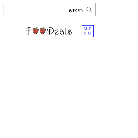
ME
NU