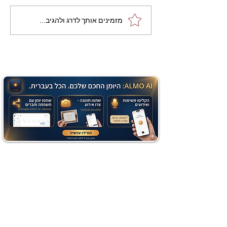
מתכון מנצח עוגת מייפל
מזמינים אותך לדרג ולהגיב...
שוקולד בחושה וקלה - זיוה
כהן