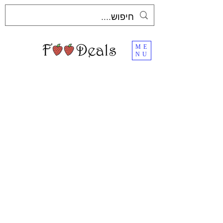
ME
NU