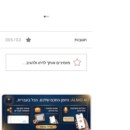
תגובות
0.0 / 5 ‏(0)
מתכון מנצח עוגת מייפל
מזמינים אותך לדרג ולהגיב...
שוקולד בחושה וקלה - זיוה
כהן